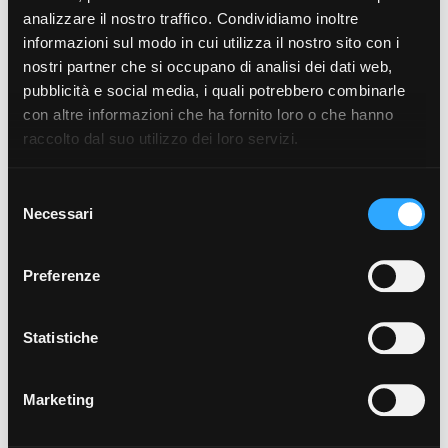
analizzare il nostro traffico. Condividiamo inoltre
informazioni sul modo in cui utilizza il nostro sito con i
€ 4.000.000
nostri partner che si occupano di analisi dei dati web,
Villa storica in Vendita a Gioia del Colle (BA)
pubblicità e social media, i quali potrebbero combinarle
MLS
CBI094-169-64043
con altre informazioni che ha fornito loro o che hanno
1.400 mq
6 Camere
9 Bagni
30 Locali
raccolto dal suo utilizzo dei loro servizi.
Selezione
Necessari
del
consenso
Preferenze
€ 3.750.000
Tenuta in Vendita a Umbertide (PG)
Statistiche
MLS
CBI134-2230-121
1.300 mq
15 Camere
17 Bagni
33 Locali
Marketing