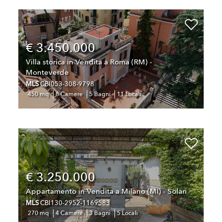
€ 3.450.000
Villa storica in Vendita a Roma (RM) -
Monteverde
MLS
CBI053-308-9798
450 mq
8 Camere
5 Bagni
11 Locali
€ 3.250.000
Appartamento in Vendita a Milano (MI) - Solari
MLS
CBI130-2952-1169583
270 mq
4 Camere
3 Bagni
5 Locali