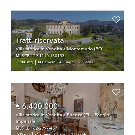
Tratt. riservata
Villa storica in Vendita a Montemurlo (PO)
MLS
CBI129-1110-130153
7.900 mq
30 Camere
40 Bagni
90 Locali
€ 6.400.000
Villa storica in Vendita a Firenze (FI) - Poggio
Imperiale
MLS
CBI162-2997-487
539 mq
5 Camere
6 Bagni
17 Locali