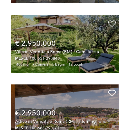
€ 2.950.000
Villa in Vendita a Roma (RM) - Camilluccia
MLS
CBI100-551-290840
400 mq
7 Camere
5 Bagni
12 Locali
€ 2.950.000
Attico in Vendita a Roma (RM) - Fleming
MLS
CBI100-686-290161