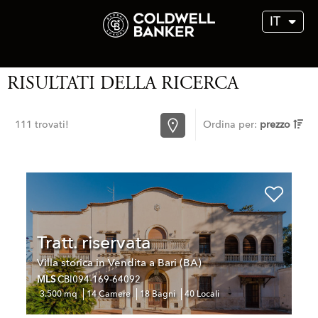
IT
RISULTATI DELLA RICERCA
111 trovati!
Ordina per:
prezzo
Tratt. riservata
Villa storica in Vendita a Bari (BA)
MLS
CBI094-169-64092
3.500 mq
14 Camere
18 Bagni
40 Locali