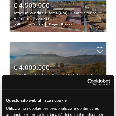
€ 4.500.000
Attico in Vendita a Roma (RM) - Centro Storico
MLS
CBI109-1220-243
290 mq
6 Camere
5 Bagni
8 Locali
€ 4.000.000
Castello in Vendita a Bubbio (AT) - località Piana
MLS
CBI135-2937-2062
2.200 mq
12 Camere
14 Bagni
16 Locali
Questo sito web utilizza i cookie
Utilizziamo i cookie per personalizzare contenuti ed
annunci, per fornire funzionalità dei social media e per