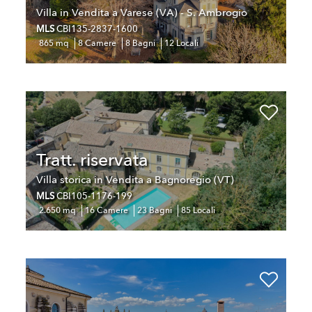
Villa in Vendita a Varese (VA) - S. Ambrogio
MLS
CBI135-2837-1600
865 mq
8 Camere
8 Bagni
12 Locali
Tratt. riservata
Villa storica in Vendita a Bagnoregio (VT)
MLS
CBI105-1176-199
2.650 mq
16 Camere
23 Bagni
85 Locali