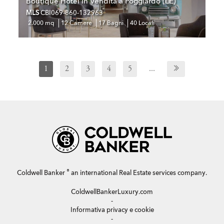
Boutique Hotel in Vendita a Poggiardo (LE)
MLS
CBI069-860-132963
2.000 mq
12 Camere
17 Bagni
40 Locali
1
2
3
4
5
...
®
Coldwell Banker
an international Real Estate services company.
ColdwellBankerLuxury.com
-
Informativa privacy e cookie
-