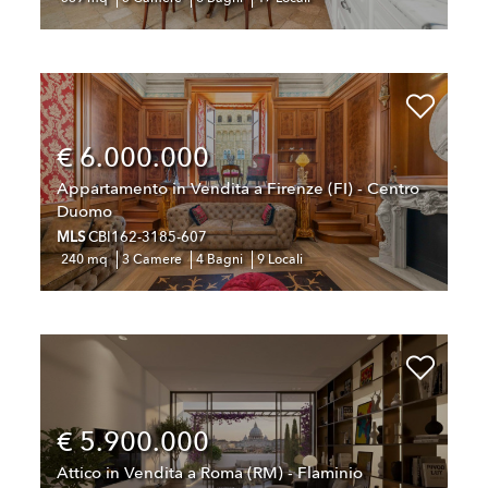
€ 6.000.000
Appartamento in Vendita a Firenze (FI) - Centro
Duomo
MLS
CBI162-3185-607
240 mq
3 Camere
4 Bagni
9 Locali
€ 5.900.000
Attico in Vendita a Roma (RM) - Flaminio