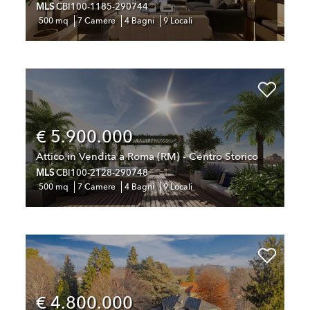
MLS
CBI100-1185-290744
500 mq
7 Camere
4 Bagni
9 Locali
€ 5.900.000
Attico in Vendita a Roma (RM) - Centro Storico
MLS
CBI100-2128-290748
500 mq
7 Camere
4 Bagni
9 Locali
€ 4.800.000