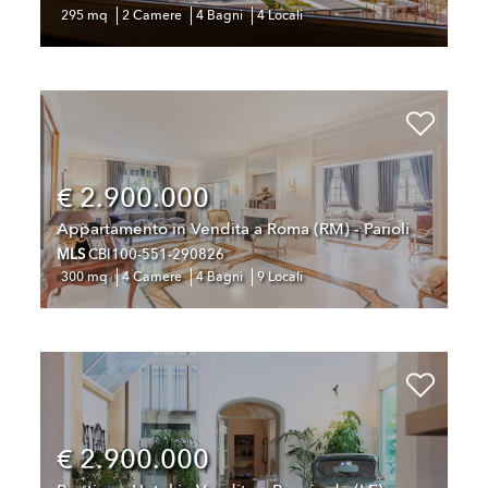
295 mq
2 Camere
4 Bagni
4 Locali
€ 2.900.000
Appartamento in Vendita a Roma (RM) - Parioli
MLS
CBI100-551-290826
300 mq
4 Camere
4 Bagni
9 Locali
€ 2.900.000