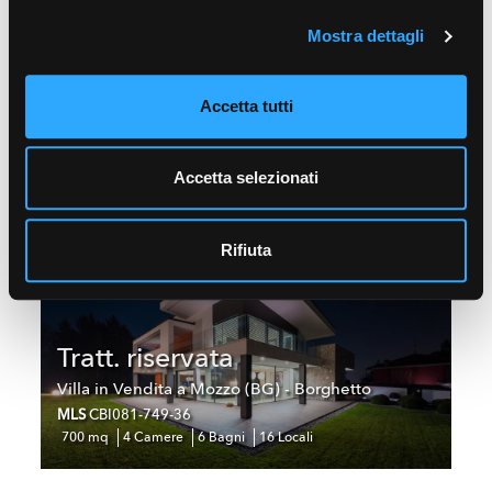
Mostra dettagli
€ 3.600.000
Accetta tutti
Palazzo in Vendita a Trani (BT)
MLS
CBI159-2976-63853
1.000 mq
13 Camere
3 Bagni
14 Locali
Accetta selezionati
Rifiuta
Tratt. riservata
Villa in Vendita a Mozzo (BG) - Borghetto
MLS
CBI081-749-36
700 mq
4 Camere
6 Bagni
16 Locali