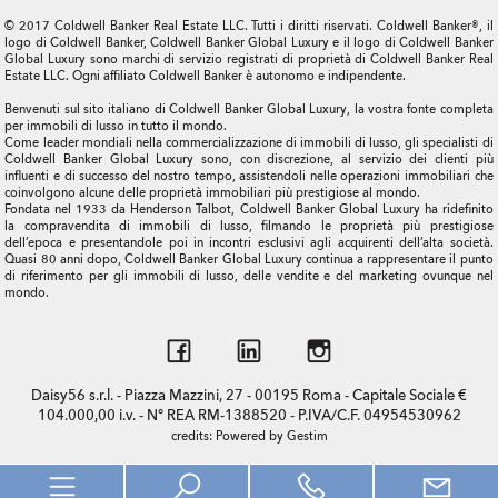
© 2017 Coldwell Banker Real Estate LLC. Tutti i diritti riservati. Coldwell Banker®, il
logo di Coldwell Banker, Coldwell Banker Global Luxury e il logo di Coldwell Banker
Global Luxury sono marchi di servizio registrati di proprietà di Coldwell Banker Real
Estate LLC. Ogni affiliato Coldwell Banker è autonomo e indipendente.
Benvenuti sul sito italiano di Coldwell Banker Global Luxury, la vostra fonte completa
per immobili di lusso in tutto il mondo.
Come leader mondiali nella commercializzazione di immobili di lusso, gli specialisti di
Coldwell Banker Global Luxury sono, con discrezione, al servizio dei clienti più
influenti e di successo del nostro tempo, assistendoli nelle operazioni immobiliari che
coinvolgono alcune delle proprietà immobiliari più prestigiose al mondo.
Fondata nel 1933 da Henderson Talbot, Coldwell Banker Global Luxury ha ridefinito
la compravendita di immobili di lusso, filmando le proprietà più prestigiose
dell’epoca e presentandole poi in incontri esclusivi agli acquirenti dell’alta società.
Quasi 80 anni dopo, Coldwell Banker Global Luxury continua a rappresentare il punto
di riferimento per gli immobili di lusso, delle vendite e del marketing ovunque nel
mondo.
Daisy56 s.r.l. - Piazza Mazzini, 27 - 00195 Roma - Capitale Sociale €
104.000,00 i.v. - N° REA RM-1388520 - P.IVA/C.F. 04954530962
credits:
Powered by Gestim