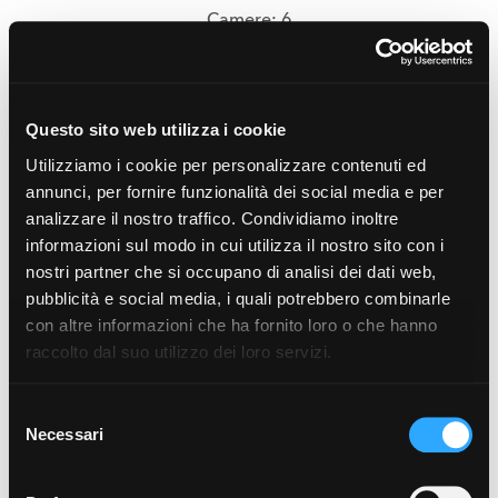
Camere: 6
mostra di più
Questo sito web utilizza i cookie
UBICAZIONE IMMOBILE
Utilizziamo i cookie per personalizzare contenuti ed
annunci, per fornire funzionalità dei social media e per
Consulta la mappa e scopri le caratteristiche della
analizzare il nostro traffico. Condividiamo inoltre
zona in cui è ubicato l'immobile:
informazioni sul modo in cui utilizza il nostro sito con i
nostri partner che si occupano di analisi dei dati web,
pubblicità e social media, i quali potrebbero combinarle
con altre informazioni che ha fornito loro o che hanno
raccolto dal suo utilizzo dei loro servizi.
Selezione
×
Villa storica in Vendita a Gioia del Colle
Necessari
del
consenso