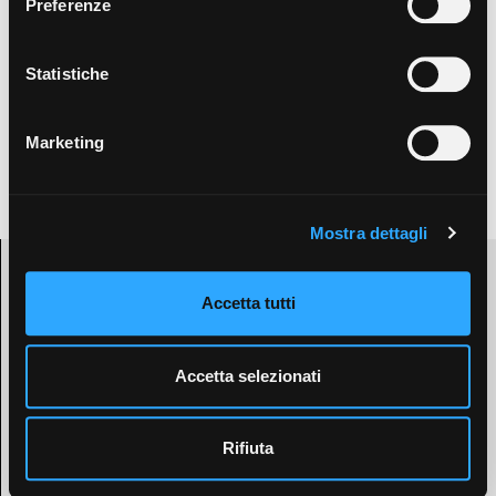
Preferenze
Statistiche
Marketing
+
−
Leaflet
| OSM contributors ©
CARTO
Mostra dettagli
Accetta tutti
VIDEO IMMOBILE
Accetta selezionati
Rifiuta