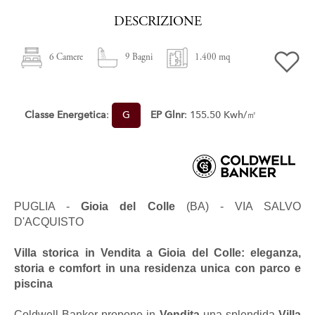
DESCRIZIONE
6 Camere
9 Bagni
1.400 mq
Classe Energetica
:
G
EP Glnr
: 155.50 Kwh/㎡
PUGLIA -
Gioia del Colle
(BA) - VIA SALVO
D'ACQUISTO
Villa storica
in
Vendita
a
Gioia del Colle
: eleganza,
storia e comfort in una residenza unica con parco e
piscina
Coldwell Banker propone in
Vendita
una splendida
Villa