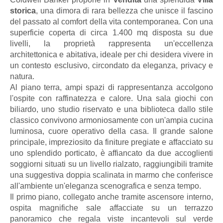
storica
, una dimora di rara bellezza che unisce il fascino
del passato al comfort della vita contemporanea. Con una
superficie coperta di circa 1.400 mq disposta su due
livelli, la proprietà rappresenta un'eccellenza
architettonica e abitativa, ideale per chi desidera vivere in
un contesto esclusivo, circondato da eleganza, privacy e
natura.
Al piano terra, ampi spazi di rappresentanza accolgono
l'ospite con raffinatezza e calore. Una sala giochi con
biliardo, uno studio riservato e una biblioteca dallo stile
classico convivono armoniosamente con un'ampia cucina
luminosa, cuore operativo della casa. Il grande salone
principale, impreziosito da finiture pregiate e affacciato su
uno splendido porticato, è affiancato da due accoglienti
soggiorni situati su un livello rialzato, raggiungibili tramite
una suggestiva doppia scalinata in marmo che conferisce
all'ambiente un'eleganza scenografica e senza tempo.
Il primo piano, collegato anche tramite ascensore interno,
ospita magnifiche sale affacciate su un terrazzo
panoramico che regala viste incantevoli sul verde