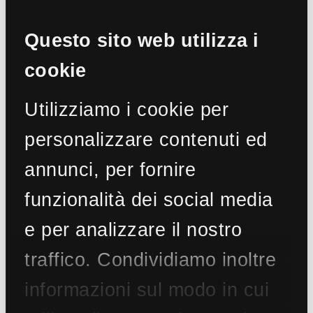
Questo sito web utilizza i
cookie
€ 3.500.000
Utilizziamo i cookie per
Villa in Vendita a Monopoli (BA)
MLS
CBI094-1877-63603
personalizzare contenuti ed
500 mq
3 Camere
5 Bagni
11 Locali
annunci, per fornire
funzionalità dei social media
e per analizzare il nostro
€ 1.550.000
traffico. Condividiamo inoltre
Villa in Vendita a Monopoli (BA)
informazioni sul modo in cui
MLS
CBI094-2772-64215
110 mq
3 Camere
4 Bagni
5 Locali