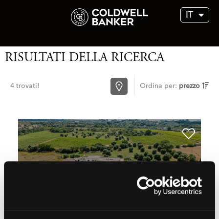
IT
RISULTATI DELLA RICERCA
4 trovati!
Ordina per:
prezzo
Tratt. riservata
Masseria in Vendita a Monopoli (BA)
MLS
CBI094-1877-64109
5.519 mq
29 Camere
38 Bagni
50 Locali