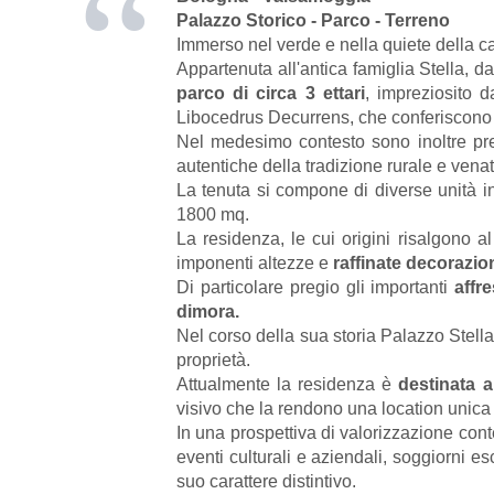
Palazzo Storico - Parco - Terreno
Immerso nel verde e nella quiete della c
Appartenuta all'antica famiglia Stella, da
parco di circa 3 ettari
, impreziosito d
Libocedrus Decurrens, che conferiscono a
Nel medesimo contesto sono inoltre pre
autentiche della tradizione rurale e venat
La tenuta si compone di diverse unità ind
1800 mq.
La residenza, le cui origini risalgono al
imponenti altezze e
raffinate decorazion
Di particolare pregio gli importanti
affr
dimora.
Nel corso della sua storia Palazzo Stell
proprietà.
Attualmente la residenza è
destinata a
visivo che la rendono una location unica
In una prospettiva di valorizzazione cont
eventi culturali e aziendali, soggiorni e
suo carattere distintivo.