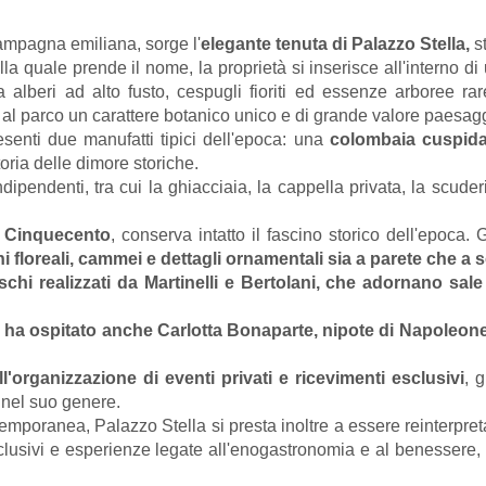
ampagna emiliana, sorge l'
elegante tenuta di Palazzo Stella,
st
lla quale prende il nome, la proprietà si inserisce all'interno d
a alberi ad alto fusto, cespugli fioriti ed essenze arboree rar
l parco un carattere botanico unico e di grande valore paesagg
senti due manufatti tipici dell'epoca: una
colombaia cuspida
oria delle dimore storiche.
ipendenti, tra cui la ghiacciaia, la cappella privata, la scuderia
Cinquecento
, conserva intatto il fascino storico dell'epoca. 
i floreali, cammei e dettagli ornamentali sia a parete che a so
eschi realizzati da Martinelli e Bertolani, che adornano sale
a
ha ospitato anche Carlotta Bonaparte, nipote di Napoleon
ll'organizzazione di eventi privati e ricevimenti esclusivi
, 
 nel suo genere.
emporanea, Palazzo Stella si presta inoltre a essere reinterpretat
sclusivi e esperienze legate all'enogastronomia e al benessere, 