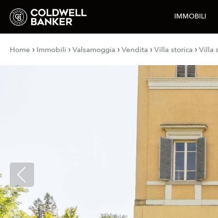
IMMOBILI
›
›
›
›
›
Home
Immobili
Valsamoggia
Vendita
Villa storica
Villa