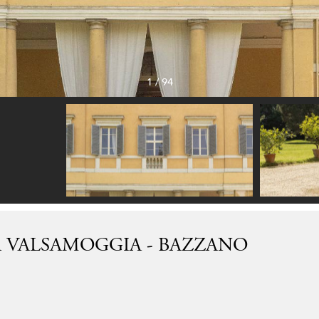
1
/
94
 A VALSAMOGGIA - BAZZANO