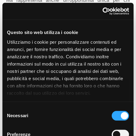
Ma rappresenta anche un'opportunità unica per chi
desidera investire in una struttura ricettiva esclusiva,
capace di offrire agli ospiti un'esperienza autentica e
indimenticabile in uno dei luoghi più suggestivi di
Sanremo
.
Questo sito web utilizza i cookie
Villa degli Artisti non è soltanto una proprietà. È
Utilizziamo i cookie per personalizzare contenuti ed
un'atmosfera. Un'esperienza. Uno stile di vita.
annunci, per fornire funzionalità dei social media e per
Un luogo dove il tempo rallenta e dove ogni giorno può
analizzare il nostro traffico. Condividiamo inoltre
diventare ispirazione.
informazioni sul modo in cui utilizza il nostro sito con i
nostri partner che si occupano di analisi dei dati web,
€ 1.100.000
pubblicità e social media, i quali potrebbero combinarle
con altre informazioni che ha fornito loro o che hanno
raccolto dal suo utilizzo dei loro servizi.
CARATTERISTICHE
Selezione
Necessari
del
Ti interessa questo immobile? Queste sono alcune
consenso
delle sue caratteristiche:
Preferenze