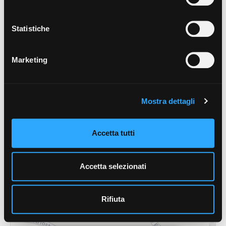
Indirizzo: LUDOVICO ARIOSTO, 135
Statistiche
CAP: 18038
Camere: 10
Marketing
mostra di più
Mostra dettagli
UBICAZIONE IMMOBILE
Accetta tutti
Consulta la mappa e scopri le caratteristiche della
zona in cui è ubicato l'immobile:
Accetta selezionati
Rifiuta