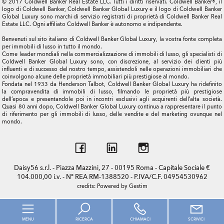
© 2017 Coldwell Banker Real Estate LLC. Tutti i diritti riservati. Coldwell Banker®, il
logo di Coldwell Banker, Coldwell Banker Global Luxury e il logo di Coldwell Banker
Global Luxury sono marchi di servizio registrati di proprietà di Coldwell Banker Real
Estate LLC. Ogni affiliato Coldwell Banker è autonomo e indipendente.
Benvenuti sul sito italiano di Coldwell Banker Global Luxury, la vostra fonte completa
per immobili di lusso in tutto il mondo.
Come leader mondiali nella commercializzazione di immobili di lusso, gli specialisti di
Coldwell Banker Global Luxury sono, con discrezione, al servizio dei clienti più
influenti e di successo del nostro tempo, assistendoli nelle operazioni immobiliari che
coinvolgono alcune delle proprietà immobiliari più prestigiose al mondo.
Fondata nel 1933 da Henderson Talbot, Coldwell Banker Global Luxury ha ridefinito
la compravendita di immobili di lusso, filmando le proprietà più prestigiose
dell’epoca e presentandole poi in incontri esclusivi agli acquirenti dell’alta società.
Quasi 80 anni dopo, Coldwell Banker Global Luxury continua a rappresentare il punto
di riferimento per gli immobili di lusso, delle vendite e del marketing ovunque nel
mondo.
Daisy56 s.r.l. - Piazza Mazzini, 27 - 00195 Roma - Capitale Sociale €
104.000,00 i.v. - N° REA RM-1388520 - P.IVA/C.F. 04954530962
credits:
Powered by Gestim
MENU
RICERCA
CHIAMACI
SCRIVICI