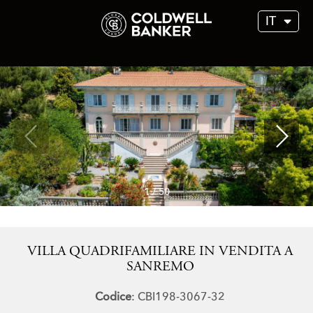
IT
1
/
50
VILLA QUADRIFAMILIARE IN VENDITA A
SANREMO
Codice
: CBI198-3067-32