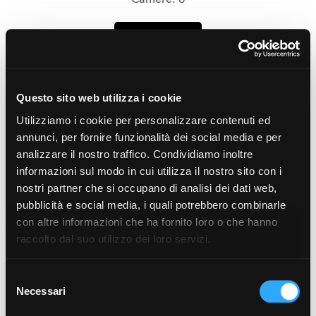
mostra di più
UBICAZIONE IMMOBILE
Questo sito web utilizza i cookie
Consulta la mappa e scopri le caratteristiche della
Utilizziamo i cookie per personalizzare contenuti ed
zona in cui è ubicato l'immobile:
annunci, per fornire funzionalità dei social media e per
analizzare il nostro traffico. Condividiamo inoltre
informazioni sul modo in cui utilizza il nostro sito con i
nostri partner che si occupano di analisi dei dati web,
pubblicità e social media, i quali potrebbero combinarle
con altre informazioni che ha fornito loro o che hanno
raccolto dal suo utilizzo dei loro servizi.
×
Villa in Vendita a Todi
Selezione
Necessari
del
consenso