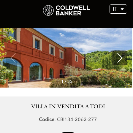
IT
1
/
35
VILLA IN VENDITA A TODI
Codice
: CBI134-2062-277