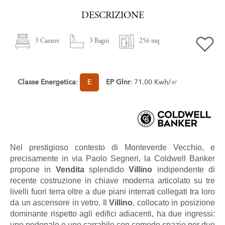
DESCRIZIONE
3 Camere
3 Bagni
256 mq
Classe Energetica
:
E
EP Glnr
: 71.00 Kwh/㎡
Nel prestigioso contesto di Monteverde Vecchio, e
precisamente in via Paolo Segneri, la Coldwell Banker
propone in
Vendita
splendido
Villino
indipendente di
recente costruzione in chiave moderna articolato su tre
livelli fuori terra oltre a due piani interrati collegati tra loro
da un ascensore in vetro. Il
Villino
, collocato in posizione
dominante rispetto agli edifici adiacenti, ha due ingressi:
uno pedonale e uno carrabile con comodo spazio per due