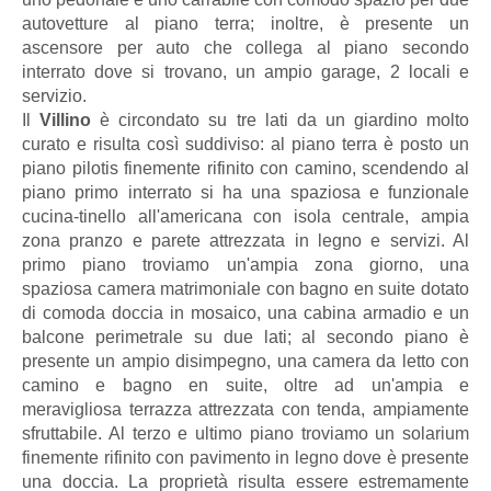
autovetture al piano terra; inoltre, è presente un
ascensore per auto che collega al piano secondo
interrato dove si trovano, un ampio garage, 2 locali e
servizio.
Il
Villino
è circondato su tre lati da un giardino molto
curato e risulta così suddiviso: al piano terra è posto un
piano pilotis finemente rifinito con camino, scendendo al
piano primo interrato si ha una spaziosa e funzionale
cucina-tinello all'americana con isola centrale, ampia
zona pranzo e parete attrezzata in legno e servizi. Al
primo piano troviamo un'ampia zona giorno, una
spaziosa camera matrimoniale con bagno en suite dotato
di comoda doccia in mosaico, una cabina armadio e un
balcone perimetrale su due lati; al secondo piano è
presente un ampio disimpegno, una camera da letto con
camino e bagno en suite, oltre ad un'ampia e
meravigliosa terrazza attrezzata con tenda, ampiamente
sfruttabile. Al terzo e ultimo piano troviamo un solarium
finemente rifinito con pavimento in legno dove è presente
una doccia. La proprietà risulta essere estremamente