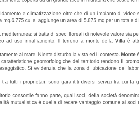
iscaldamento e climatizzazione oltre che di un impianto di video-
ca mq.6.775 cui si aggiunge un area di 5.875 mq per un totale d
editerranea; si tratta di speci floreali di notevole valore sia per 
neo ad uso innaffiamento. Il terreno a monte della
Villa
è att
tamente al mare. Niente disturba la vista ed il contesto.
Monte A
aratteristiche geomorfologiche del territorio rendono il promo
 paesaggistico. Si evidenzia che la zona di ubicazione del fab
ra tutti i proprietari, sono garantiti diversi servizi tra cui l
 territorio consortile fanno parte, quali soci, della società deno
inalità mutualistica è quella di recare vantaggio comune ai soci 