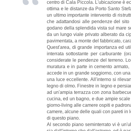
centro di Cala Piccola. L'ubicazione è ecce
ottima e le distanze da Porto Santo Stef
un ultimo importante intervento di ristrut
che adattandosi alle pendenze del sito h
godano della splendida vista sul mare sot
da un lungo viale privato alberato da ci
pavimentata, a monte del fabbricato, cara
Quest'area, di grande importanza ed uti
interrata sottostante per carburante (o
considerate le pendenze del terreno. Lo 
muratura e in parte in cemento armato, p
accede in un grande soggiorno, con una s
una luce eccellente. All'interno si rilev
legno di olmo. Finestre in legno e persia
ad un'ampia terrazza con zona barbecue 
cucina, ed un bagno, e due ampie scale in
giorno-living alle camere ospiti e padronal
camere, alcune delle quali con pareti in 
di questo piano.
Al secondo piano seminterrato vi è un'ul
sia dall'interno che dall'esterno, ed è p