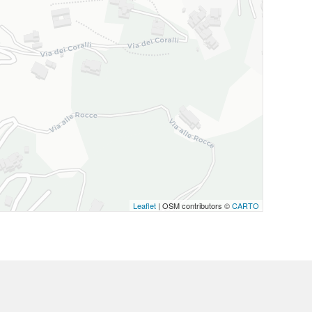
Leaflet
| OSM contributors ©
CARTO