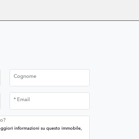
Cognome
* Email
no?