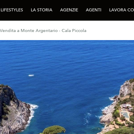
LIFESTYLES
LA STORIA
AGENZIE
AGENTI
LAVORA CO
n Vendita a Monte Argentario - Cala Piccola