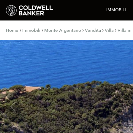
IMMOBILI
›
›
›
›
›
Home
Immobili
Monte Argentario
Vendita
Villa
Villa i