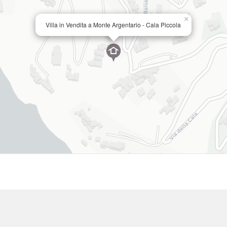
×
Villa in Vendita a Monte Argentario - Cala Piccola