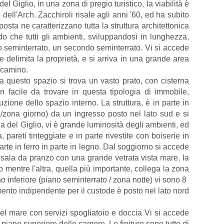
l Giglio, in una zona di pregio turistico, la viabilità è
o dell'Arch. Zacchiroli risale agli anni '60, ed ha subito
osta ne caratterizzano tutta la struttura architettonica
o che tutti gli ambienti, sviluppandosi in lunghezza,
ano seminterrato, un secondo seminterrato. Vi si accede
 delimita la proprietà, e si arriva in una grande area
n camino.
a questo spazio si trova un vasto prato, con cisterna
on facile da trovare in questa tipologia di immobile,
ione dello spazio interno. La struttura, è in parte in
a/zona giorno) da un ingresso posto nel lato sud e si
 del Giglio, vi è grande luminosità degli ambienti, ed
pareti tinteggiate e in parte rivestite con boiserie in
rte in ferro in parte in legno. Dal soggiorno si accede
 sala da pranzo con una grande vetrata vista mare, la
mentre l'altra, quella più importante, collega la zona
no inferiore (piano seminterrato / zona notte) vi sono 8
mento indipendente per il custode è posto nel lato nord
del mare con servizi spogliatoio e doccia Vi si accede
piano superiore delle camere. Le finiture sono tutte di