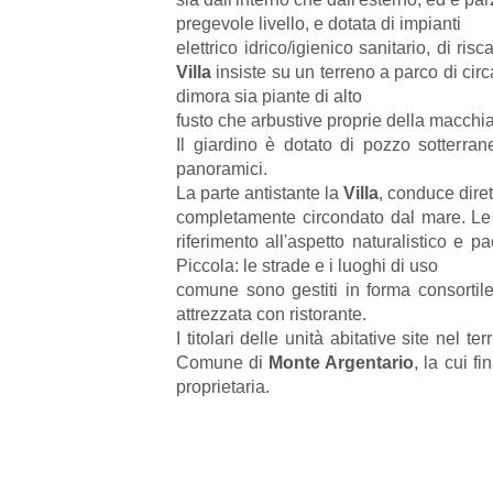
pregevole livello, e dotata di impianti
elettrico idrico/igienico sanitario, di r
Villa
insiste su un terreno a parco di cir
dimora sia piante di alto
fusto che arbustive proprie della macchia m
Il giardino è dotato di pozzo sotterra
panoramici.
La parte antistante la
Villa
, conduce diret
completamente circondato dal mare. Le c
riferimento all'aspetto naturalistico e
Piccola: le strade e i luoghi di uso
comune sono gestiti in forma consortile t
attrezzata con ristorante.
I titolari delle unità abitative site nel
Comune di
Monte Argentario
, la cui f
proprietaria.