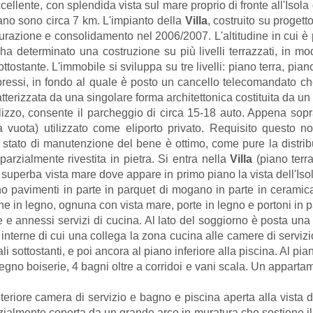
llente, con splendida vista sul mare proprio di fronte all'Isola de
ano sono circa 7 km. L'impianto della
Villa
, costruito su progett
turazione e consolidamento nel 2006/2007. L'altitudine in cui è p
a determinato una costruzione su più livelli terrazzati, in mod
tostante. L'immobile si sviluppa su tre livelli: piano terra, pi
pressi, in fondo al quale è posto un cancello telecomandato che
tterizzata da una singolare forma architettonica costituita da u
lizzo, consente il parcheggio di circa 15-18 auto. Appena sopr
ra vuota) utilizzato come eliporto privato. Requisito questo n
stato di manutenzione del bene è ottimo, come pure la distribuz
arzialmente rivestita in pietra. Si entra nella
Villa
(piano terr
uperba vista mare dove appare in primo piano la vista dell'Isola
ano pavimenti in parte in parquet di mogano in parte in ceramica, 
ne in legno, ognuna con vista mare, porte in legno e portoni in pa
e annessi servizi di cucina. Al lato del soggiorno è posta una
terne di cui una collega la zona cucina alle camere di servizio 
i sottostanti, e poi ancora al piano inferiore alla piscina. Al pia
legno boiserie, 4 bagni oltre a corridoi e vani scala. Un apparta
teriore camera di servizio e bagno e piscina aperta alla vista 
arzialmente coperta da un grande arco in muratura che sostiene il 