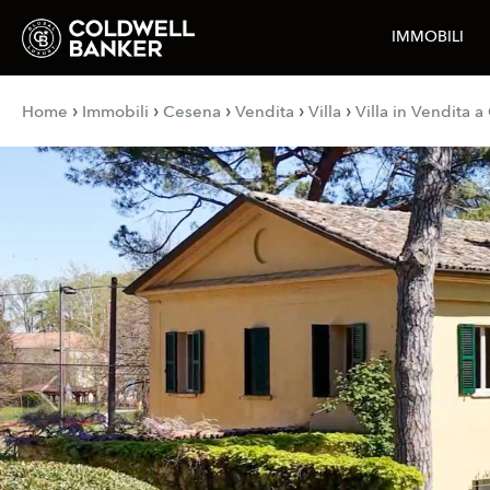
IMMOBILI
›
›
›
›
›
Home
Immobili
Cesena
Vendita
Villa
Villa in Vendita 