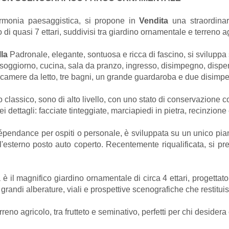
armonia paesaggistica, si propone in
Vendita
una straordinar
di quasi 7 ettari, suddivisi tra giardino ornamentale e terreno a
lla
Padronale, elegante, sontuosa e ricca di fascino, si sviluppa 
: soggiorno, cucina, sala da pranzo, ingresso, disimpegno, dispen
te camere da letto, tre bagni, un grande guardaroba e due disimpe
usto classico, sono di alto livello, con uno stato di conservazio
i dettagli: facciate tinteggiate, marciapiedi in pietra, recinzione
pendance per ospiti o personale, è sviluppata su un unico pia
l'esterno posto auto coperto. Recentemente riqualificata, si pre
à è il magnifico giardino ornamentale di circa 4 ettari, progettat
n grandi alberature, viali e prospettive scenografiche che rest
erreno agricolo, tra frutteto e seminativo, perfetti per chi deside