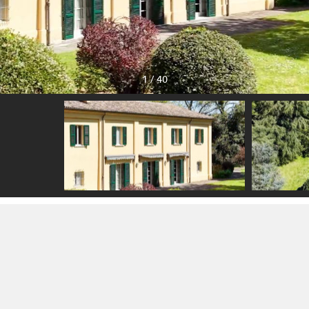
1
/
40