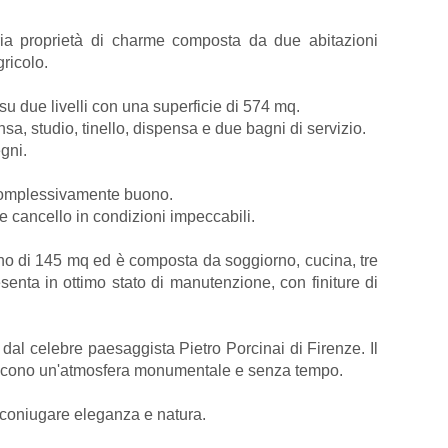
ia proprietà di charme composta da due abitazioni
gricolo.
su due livelli con una superficie di 574 mq.
sa, studio, tinello, dispensa e due bagni di servizio.
gni.
ne complessivamente buono.
 e cancello in condizioni impeccabili.
no di 145 mq ed è composta da soggiorno, cucina, tre
senta in ottimo stato di manutenzione, con finiture di
o dal celebre paesaggista Pietro Porcinai di Firenze. Il
ituiscono un'atmosfera monumentale e senza tempo.
ra coniugare eleganza e natura.