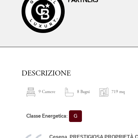
PARTNERS
DESCRIZIONE
9 Camere
8 Bagni
719 mq
Classe Energetica
:
G
Cesena
 PRESTIGIOSA PROPRIET