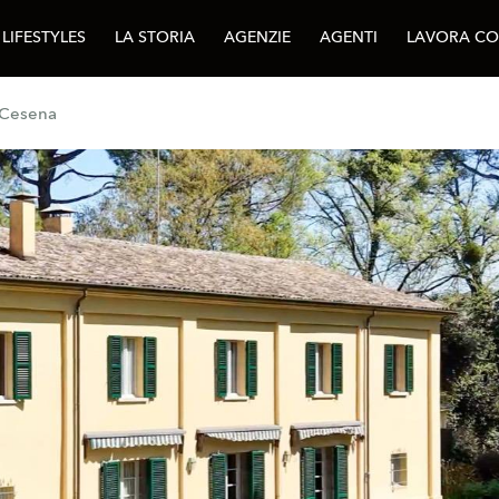
LIFESTYLES
LA STORIA
AGENZIE
AGENTI
LAVORA CO
a Cesena