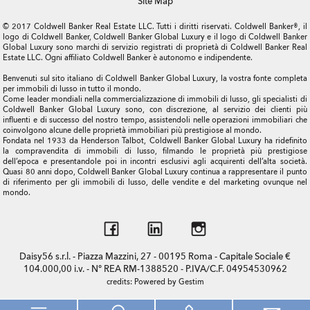
Site Map
© 2017 Coldwell Banker Real Estate LLC. Tutti i diritti riservati. Coldwell Banker®, il
logo di Coldwell Banker, Coldwell Banker Global Luxury e il logo di Coldwell Banker
Global Luxury sono marchi di servizio registrati di proprietà di Coldwell Banker Real
Estate LLC. Ogni affiliato Coldwell Banker è autonomo e indipendente.
Benvenuti sul sito italiano di Coldwell Banker Global Luxury, la vostra fonte completa
per immobili di lusso in tutto il mondo.
Come leader mondiali nella commercializzazione di immobili di lusso, gli specialisti di
Coldwell Banker Global Luxury sono, con discrezione, al servizio dei clienti più
influenti e di successo del nostro tempo, assistendoli nelle operazioni immobiliari che
coinvolgono alcune delle proprietà immobiliari più prestigiose al mondo.
Fondata nel 1933 da Henderson Talbot, Coldwell Banker Global Luxury ha ridefinito
la compravendita di immobili di lusso, filmando le proprietà più prestigiose
dell’epoca e presentandole poi in incontri esclusivi agli acquirenti dell’alta società.
Quasi 80 anni dopo, Coldwell Banker Global Luxury continua a rappresentare il punto
di riferimento per gli immobili di lusso, delle vendite e del marketing ovunque nel
mondo.
Daisy56 s.r.l. - Piazza Mazzini, 27 - 00195 Roma - Capitale Sociale €
104.000,00 i.v. - N° REA RM-1388520 - P.IVA/C.F. 04954530962
credits:
Powered by Gestim