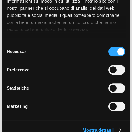
informazioni sul modo in cui utilizza il nostro sito con i
mostra di più
nostri partner che si occupano di analisi dei dati web,
pubblicità e social media, i quali potrebbero combinarle
con altre informazioni che ha fornito loro o che hanno
UBICAZIONE IMMOBILE
raccolto dal suo utilizzo dei loro servizi.
Consulta la mappa e scopri le caratteristiche della
Selezione
zona in cui è ubicato l'immobile:
Necessari
del
consenso
Preferenze
Statistiche
×
Villa in Vendita a Ostuni
Marketing
Mostra dettagli