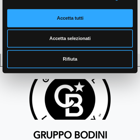
Accetta tutti
+
−
Accetta selezionati
Leaflet
| OSM contributors ©
CARTO
Rifiuta
GRUPPO BODINI