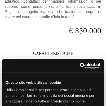
adriatico. Contattaci per maggiori informazioni o per
scoprire come personalizzare la tua nuova casa in
Puglia: un progetto esclusivo che trasforma il sogno di
vivere nel cuore della Valle d'Itria in realtà.
€ 850.000
CARATTERISTICHE
Ti interessa questo immobile? Queste sono alcune
delle sue caratteristiche:
Indirizzo: Contrada Grotte
Questo sito web utilizza i cookie
Utilizziamo i cookie per personalizzare contenuti ed
Camere: 2
annunci, per fornire funzionalità dei social media e per
Bagni: 3
analizzare il nostro traffico. Condividiamo inoltre