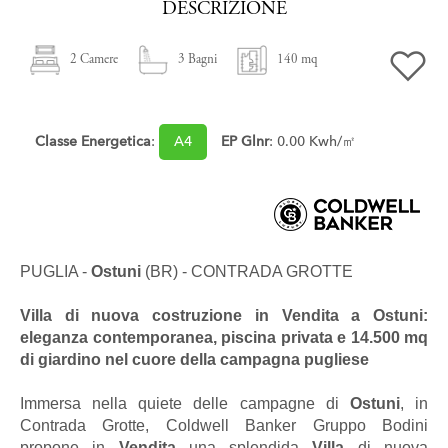
DESCRIZIONE
2 Camere
3 Bagni
140 mq
Classe Energetica
:
A4
EP Glnr
: 0.00 Kwh/㎡
PUGLIA -
Ostuni
(BR) - CONTRADA GROTTE
Villa
di nuova costruzione in
Vendita
a
Ostuni
:
eleganza contemporanea, piscina privata e 14.500 mq
di giardino nel cuore della campagna pugliese
Immersa nella quiete delle campagne di
Ostuni
, in
Contrada Grotte, Coldwell Banker Gruppo Bodini
propone in
Vendita
una splendida
Villa
di nuova