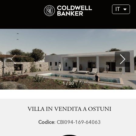
IT
1
/
20
VILLA IN VENDITA A OSTUNI
Codice
: CBI094-169-64063