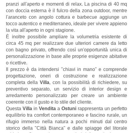
pranzi all'aperto e momenti di relax. La piscina di 40 mq
con doccia esterna è il fulcro della zona outdoor, mentre
l'aranceto con angolo cottura e barbecue aggiunge un
tocco autentico e mediterraneo, ideale per vivere appieno
la vita all'aperto in ogni stagione.
È inoltre possibile ampliare la volumetria esistente di
circa 45 mq per realizzare due ulteriori camere da letto
con bagno privato, offrendo così un'opportunità unica di
personalizzazione in base alle proprie esigenze abitative
o ricettive.
Il prezzo è da intendersi "chiavi in mano" e comprende
progettazione, oneri di costruzione e realizzazione
completa della
Villa
, con la possibilità di richiedere, su
preventivo separato, un servizio di interior design e
arredamento personalizzato per creare un ambiente
coerente con il gusto e lo stile del cliente.
Questa
Villa
in
Vendita
a
Ostuni
rappresenta un perfetto
equilibrio tra comfort contemporaneo e fascino rurale, un
rifugio immerso nella natura a pochi minuti dal centro
storico della "Città Bianca" e dalle spiagge del litorale