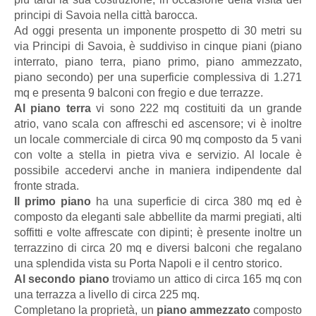
principi di Savoia nella città barocca.
Ad oggi presenta un imponente prospetto di 30 metri su
via Principi di Savoia, è suddiviso in cinque piani (piano
interrato, piano terra, piano primo, piano ammezzato,
piano secondo) per una superficie complessiva di 1.271
mq e presenta 9 balconi con fregio e due terrazze.
Al piano terra
vi sono 222 mq costituiti da un grande
atrio, vano scala con affreschi ed ascensore; vi è inoltre
un locale commerciale di circa 90 mq composto da 5 vani
con volte a stella in pietra viva e servizio. Al locale è
possibile accedervi anche in maniera indipendente dal
fronte strada.
Il primo piano
ha una superficie di circa 380 mq ed è
composto da eleganti sale abbellite da marmi pregiati, alti
soffitti e volte affrescate con dipinti; è presente inoltre un
terrazzino di circa 20 mq e diversi balconi che regalano
una splendida vista su Porta Napoli e il centro storico.
Al secondo piano
troviamo un attico di circa 165 mq con
una terrazza a livello di circa 225 mq.
Completano la proprietà, un
piano ammezzato
composto