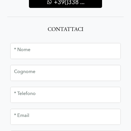
+39()338 ...
CONTATTACI
* Nome
Cognome
* Telefono
* Email