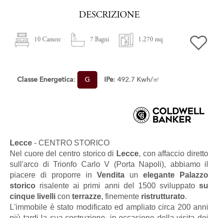
DESCRIZIONE
10 Camere
7 Bagni
1.270 mq
Classe Energetica
:
G
IPe
: 492.7 Kwh/㎡
Lecce
- CENTRO STORICO
Nel cuore del centro storico di
Lecce
, con affaccio diretto
sull'arco di Trionfo Carlo V (Porta Napoli), abbiamo il
piacere di proporre in
Vendita
un
elegante
Palazzo
storico
risalente ai primi anni del 1500 sviluppato
su
cinque livelli
con
terrazze
, finemente
ristrutturato
.
L'immobile è stato modificato ed ampliato circa 200 anni
più tardi la sua costruzione, in occasione della visita dei