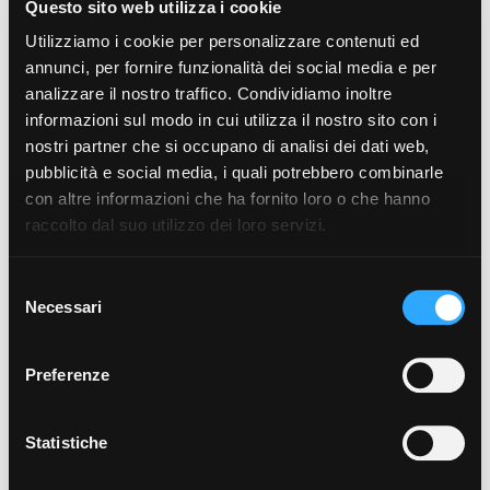
Questo sito web utilizza i cookie
Gubbio  55 km
Utilizziamo i cookie per personalizzare contenuti ed
Assisi  69 km
annunci, per fornire funzionalità dei social media e per
Perugia  46 km
analizzare il nostro traffico. Condividiamo inoltre
Roma  215 km
informazioni sul modo in cui utilizza il nostro sito con i
Firenze  141 km
nostri partner che si occupano di analisi dei dati web,
pubblicità e social media, i quali potrebbero combinarle
Mare e Laghi
Lago Trasimeno  33 km
con altre informazioni che ha fornito loro o che hanno
Mar Adriatico  130 km
raccolto dal suo utilizzo dei loro servizi.
Mar Tirreno  150 km
Selezione
Aeroporti
Necessari
del
Aeroporto di Perugia  54 km
consenso
Aeroporto di Roma  240 km
Aeroporto di Firenze  150 km
Preferenze
Autostrade
E45  30 km
Statistiche