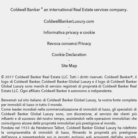
®
Coldwell Banker
an international Real Estate services company.
ColdwellBankerLuxury.com
-
Informativa privacy e cookie
-
Revoca consensi Privacy
-
Cookie Declaration
-
Site Map
© 2017 Coldwell Banker Real Estate LLC. Tutti i diritti riservati. Coldwell Banker®, il
logo di Coldwell Banker, Coldwell Banker Global Luxury e il logo di Coldwell Banker
Global Luxury sono marchi di servizio registrati di proprietà di Coldwell Banker Real
Estate LLC. Ogni affiliato Coldwell Banker è autonomo e indipendente.
Benvenuti sul sito italiano di Coldwell Banker Global Luxury, la vostra fonte completa
per immobili di lusso in tutto il mondo.
Come leader mondiali nella commercializzazione di immobili di lusso, gli specialisti di
Coldwell Banker Global Luxury sono, con discrezione, al servizio dei clienti più
influenti e di successo del nostro tempo, assistendoli nelle operazioni immobiliari che
coinvolgono alcune delle proprietà immobiliari più prestigiose al mondo.
Fondata nel 1933 da Henderson Talbot, Coldwell Banker Global Luxury ha ridefinito
la compravendita di immobili di lusso, filmando le proprietà più prestigiose
dell’epoca e presentandole poi in incontri esclusivi agli acquirenti dell’alta società.