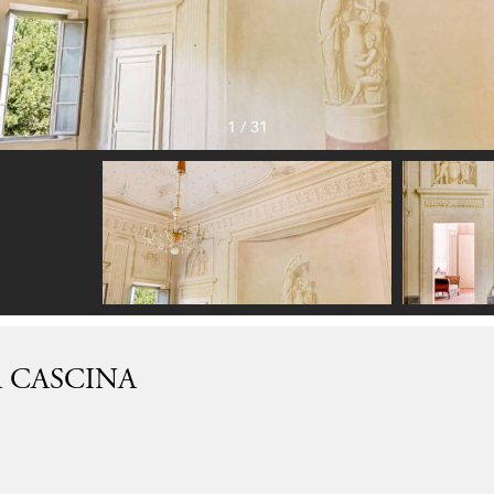
1
/
31
A CASCINA