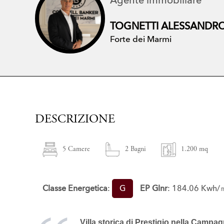
Agente immobiliare
TOGNETTI ALESSANDR
Forte dei Marmi
DESCRIZIONE
5 Camere
2 Bagni
1.200 mq
Classe Energetica
:
G
EP Glnr
: 184.06 Kwh/
Villa storica
di Prestigio nella Campa