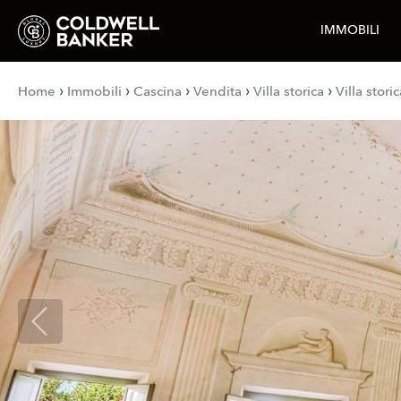
IMMOBILI
›
›
›
›
›
Home
Immobili
Cascina
Vendita
Villa storica
Villa stori