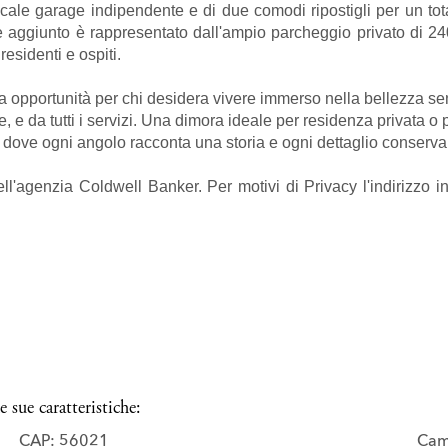
locale garage indipendente e di due comodi ripostigli per un tot
ore aggiunto è rappresentato dall'ampio parcheggio privato di 
esidenti e ospiti.
a opportunità per chi desidera vivere immerso nella bellezza s
ze, e da tutti i servizi. Una dimora ideale per residenza privata 
, dove ogni angolo racconta una storia e ogni dettaglio conserva i
ll'agenzia Coldwell Banker. Per motivi di Privacy l'indirizzo 
 sue caratteristiche:
CAP: 56021
Cam