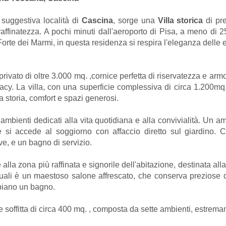
 suggestiva località di
Cascina
, sorge una
Villa storica
di pre
raffinatezza. A pochi minuti dall'aeroporto di Pisa, a meno di 2
Forte dei Marmi, in questa residenza si respira l'eleganza delle e
privato di oltre 3.000 mq. ,cornice perfetta di riservatezza e arm
vacy. La villa, con una superficie complessiva di circa 1.200mq. d
ra storia, comfort e spazi generosi.
li ambienti dedicati alla vita quotidiana e alla convivialità. Un
le si accede al soggiorno con affaccio diretto sul giardino. C
ve, e un bagno di servizio.
alla zona più raffinata e signorile dell'abitazione, destinata a
quali è un maestoso salone affrescato, che conserva preziose de
 piano un bagno.
de soffitta di circa 400 mq. , composta da sette ambienti, estrema