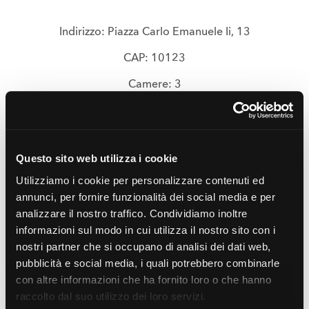
Indirizzo: Piazza Carlo Emanuele Ii, 13
CAP: 10123
Camere: 3
mostra di più
Questo sito web utilizza i cookie
UBICAZIONE IMMOBILE
Utilizziamo i cookie per personalizzare contenuti ed
annunci, per fornire funzionalità dei social media e per
Consulta la mappa e scopri le caratteristiche della
analizzare il nostro traffico. Condividiamo inoltre
zona in cui è ubicato l'immobile:
informazioni sul modo in cui utilizza il nostro sito con i
nostri partner che si occupano di analisi dei dati web,
pubblicità e social media, i quali potrebbero combinarle
con altre informazioni che ha fornito loro o che hanno
raccolto dal suo utilizzo dei loro servizi.