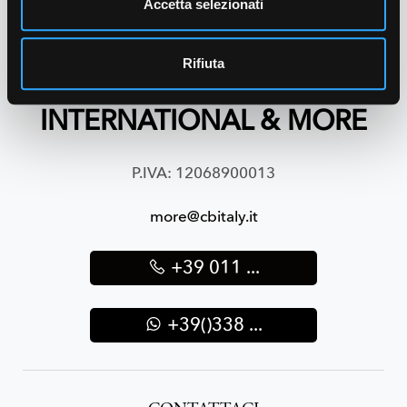
Accetta selezionati
Rifiuta
INTERNATIONAL & MORE
P.IVA: 12068900013
more@cbitaly.it
+39 011 ...
+39()338 ...