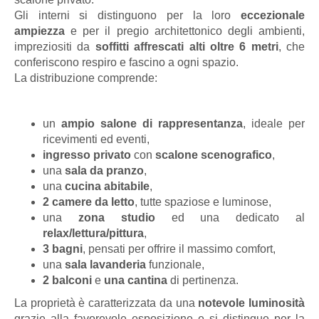
Gli interni si distinguono per la loro
eccezionale
ampiezza
e per il pregio architettonico degli ambienti,
impreziositi da
soffitti affrescati alti oltre 6 metri
, che
conferiscono respiro e fascino a ogni spazio.
La distribuzione comprende:
un
ampio salone di rappresentanza
, ideale per
ricevimenti ed eventi,
ingresso privato
con
scalone scenografico
,
una
sala da pranzo
,
una
cucina abitabile
,
2 camere da letto
, tutte spaziose e luminose,
una
zona studio
ed una dedicato al
relax/lettura/pittura
,
3 bagni
, pensati per offrire il massimo comfort,
una
sala lavanderia
funzionale,
2 balconi
e
una cantina
di pertinenza.
La proprietà è caratterizzata da una
notevole luminosità
grazie alla favorevole esposizione e si distingue per la