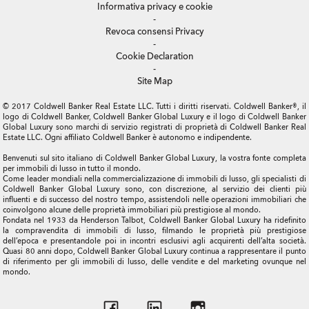
ColdwellBankerLuxury.com
-
Informativa privacy e cookie
-
Revoca consensi Privacy
-
Cookie Declaration
-
Site Map
© 2017 Coldwell Banker Real Estate LLC. Tutti i diritti riservati. Coldwell Banker®, il
logo di Coldwell Banker, Coldwell Banker Global Luxury e il logo di Coldwell Banker
Global Luxury sono marchi di servizio registrati di proprietà di Coldwell Banker Real
Estate LLC. Ogni affiliato Coldwell Banker è autonomo e indipendente.
Benvenuti sul sito italiano di Coldwell Banker Global Luxury, la vostra fonte completa
per immobili di lusso in tutto il mondo.
Come leader mondiali nella commercializzazione di immobili di lusso, gli specialisti di
Coldwell Banker Global Luxury sono, con discrezione, al servizio dei clienti più
influenti e di successo del nostro tempo, assistendoli nelle operazioni immobiliari che
coinvolgono alcune delle proprietà immobiliari più prestigiose al mondo.
Fondata nel 1933 da Henderson Talbot, Coldwell Banker Global Luxury ha ridefinito
la compravendita di immobili di lusso, filmando le proprietà più prestigiose
dell’epoca e presentandole poi in incontri esclusivi agli acquirenti dell’alta società.
Quasi 80 anni dopo, Coldwell Banker Global Luxury continua a rappresentare il punto
di riferimento per gli immobili di lusso, delle vendite e del marketing ovunque nel
mondo.