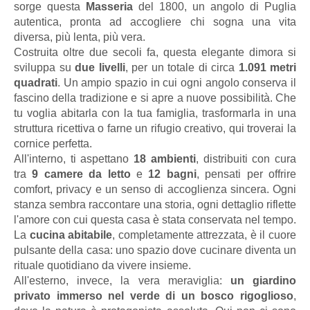
sorge questa
Masseria
del 1800, un angolo di Puglia
autentica, pronta ad accogliere chi sogna una vita
diversa, più lenta, più vera.
Costruita oltre due secoli fa, questa elegante dimora si
sviluppa su
due livelli
, per un totale di circa
1.091 metri
quadrati
. Un ampio spazio in cui ogni angolo conserva il
fascino della tradizione e si apre a nuove possibilità. Che
tu voglia abitarla con la tua famiglia, trasformarla in una
struttura ricettiva o farne un rifugio creativo, qui troverai la
cornice perfetta.
All'interno, ti aspettano
18 ambienti
, distribuiti con cura
tra
9 camere da letto
e
12 bagni
, pensati per offrire
comfort, privacy e un senso di accoglienza sincera. Ogni
stanza sembra raccontare una storia, ogni dettaglio riflette
l'amore con cui questa casa è stata conservata nel tempo.
La
cucina abitabile
, completamente attrezzata, è il cuore
pulsante della casa: uno spazio dove cucinare diventa un
rituale quotidiano da vivere insieme.
All'esterno, invece, la vera meraviglia:
un giardino
privato immerso nel verde di un bosco rigoglioso
,