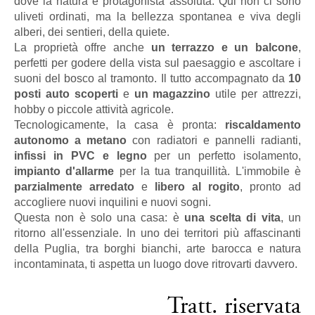
dove la natura è protagonista assoluta. Qui non ci sono
uliveti ordinati, ma la bellezza spontanea e viva degli
alberi, dei sentieri, della quiete.
La proprietà offre anche
un terrazzo e un balcone
,
perfetti per godere della vista sul paesaggio e ascoltare i
suoni del bosco al tramonto. Il tutto accompagnato da
10
posti auto scoperti
e
un magazzino
utile per attrezzi,
hobby o piccole attività agricole.
Tecnologicamente, la casa è pronta:
riscaldamento
autonomo a metano
con radiatori e pannelli radianti,
infissi in PVC e legno
per un perfetto isolamento,
impianto d'allarme
per la tua tranquillità. L'immobile è
parzialmente arredato
e
libero al rogito
, pronto ad
accogliere nuovi inquilini e nuovi sogni.
Questa non è solo una casa: è
una scelta di vita
, un
ritorno all'essenziale. In uno dei territori più affascinanti
della Puglia, tra borghi bianchi, arte barocca e natura
incontaminata, ti aspetta un luogo dove ritrovarti davvero.
Tratt. riservata