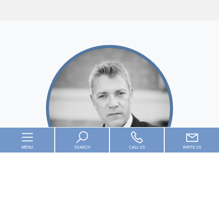
MENU
SEARCH
CALL US
WRITE US
Enter the area or property code
BARBERA ANDREA
Contract
Properties