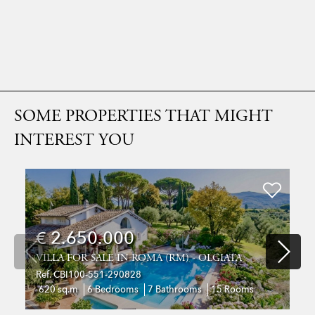
SOME PROPERTIES THAT MIGHT
INTEREST YOU
€ 2.650.000
VILLA FOR SALE IN ROMA (RM) - OLGIATA
Ref. CBI100-551-290828
620 sq.m
6 Bedrooms
7 Bathrooms
15 Rooms