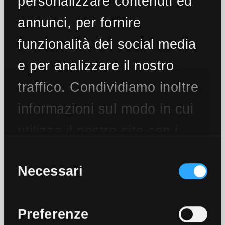
personalizzare contenuti ed
annunci, per fornire
funzionalità dei social media
e per analizzare il nostro
traffico. Condividiamo inoltre
informazioni sul modo in cui
utilizza il nostro sito con i
nostri partner che si
Selezione
del
Necessari
occupano di analisi dei dati
consenso
web, pubblicità e social
Preferenze
media, i quali potrebbero