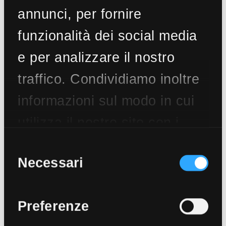
annunci, per fornire
funzionalità dei social media
e per analizzare il nostro
traffico. Condividiamo inoltre
informazioni sul modo in cui
utilizza il nostro sito con i
nostri partner che si
Selezione
del
Necessari
occupano di analisi dei dati
consenso
web, pubblicità e social
Preferenze
media, i quali potrebbero