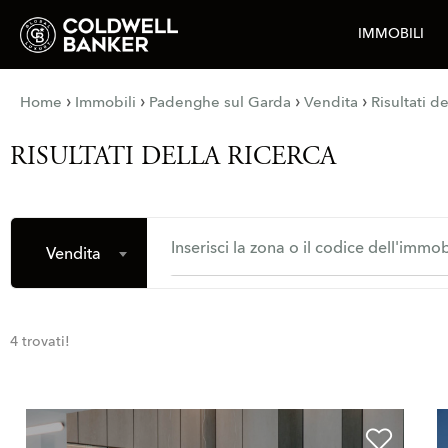
IMMOBILI
›
›
›
›
Home
Immobili
Padenghe sul Garda
Vendita
Risultati de
RISULTATI DELLA RICERCA
Inserisci la zona o il codice dell'immob
Vendita
4 trovati!