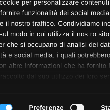
MLS
CBI170-2582-262
 cookie per personalizzare contenuti
297 mq
3 Camere
3 Bagni
8 Locali
fornire funzionalità dei social media
e il nostro traffico. Condividiamo ino
sul modo in cui utilizza il nostro sit
ner che si occupano di analisi dei dat
tà e social media, i quali potrebber
n altre informazioni che ha fornito 
accolto dal suo utilizzo dei loro ser
Preferenze
St