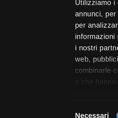
MLS
CBI154-2206-70
Utilizziamo i
297 mq
3 Camere
3 Bagni
5 Locali
annunci, per 
per analizzar
informazioni 
i nostri part
web, pubblici
combinarle co
o che hanno r
Selezione
Necessari
del