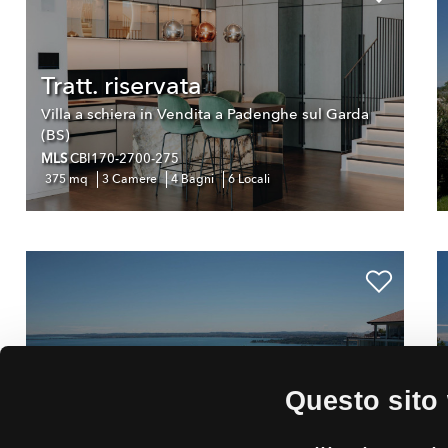
Tratt. riservata
Villa a schiera in Vendita a Padenghe sul Garda
(BS)
MLS
CBI170-2700-275
375 mq
3 Camere
4 Bagni
6 Locali
Tratt. riservata
Questo sito 
Villa a schiera in Vendita a Padenghe sul Garda
(BS)