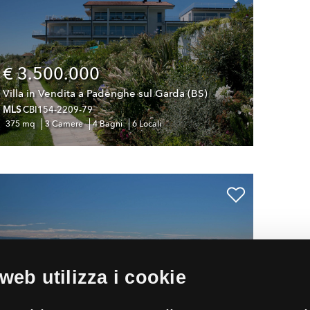
€ 3.500.000
Villa in Vendita a Padenghe sul Garda (BS)
MLS
CBI154-2209-79
375 mq
3 Camere
4 Bagni
6 Locali
Tratt. riservata
web utilizza i cookie
Villa a schiera in Vendita a Padenghe sul Garda
(BS)