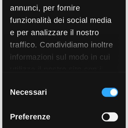
annunci, per fornire
funzionalità dei social media
e per analizzare il nostro
traffico. Condividiamo inoltre
informazioni sul modo in cui
utilizza il nostro sito con i
nostri partner che si
Selezione
del
Necessari
occupano di analisi dei dati
consenso
web, pubblicità e social
Preferenze
media, i quali potrebbero