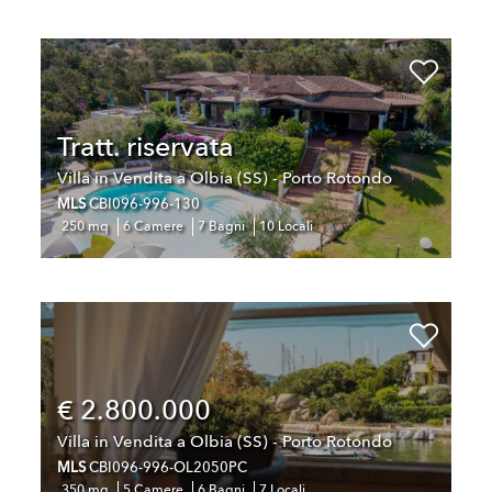
Tratt. riservata
Villa in Vendita a Olbia (SS) - Porto Rotondo
MLS
CBI096-996-130
250 mq
6 Camere
7 Bagni
10 Locali
€ 2.800.000
Villa in Vendita a Olbia (SS) - Porto Rotondo
MLS
CBI096-996-OL2050PC
350 mq
5 Camere
6 Bagni
7 Locali