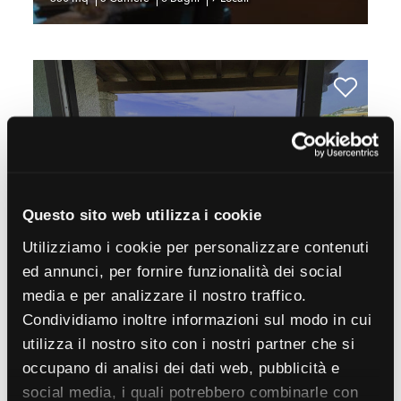
€ 1.650.000
Appartamento in Vendita a Olbia (SS) - Porto
Rotondo
MLS
CBI096-2093-350
190 mq
5 Camere
4 Bagni
8 Locali
Questo sito web utilizza i cookie
Utilizziamo i cookie per personalizzare contenuti
ed annunci, per fornire funzionalità dei social
media e per analizzare il nostro traffico.
Condividiamo inoltre informazioni sul modo in cui
€ 1.650.000
utilizza il nostro sito con i nostri partner che si
occupano di analisi dei dati web, pubblicità e
Appartamento in Vendita a Olbia (SS) - Porto
Rotondo
social media, i quali potrebbero combinarle con