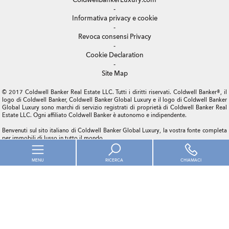
-
Informativa privacy e cookie
-
Revoca consensi Privacy
-
Cookie Declaration
-
Site Map
© 2017 Coldwell Banker Real Estate LLC. Tutti i diritti riservati. Coldwell Banker®, il
logo di Coldwell Banker, Coldwell Banker Global Luxury e il logo di Coldwell Banker
Global Luxury sono marchi di servizio registrati di proprietà di Coldwell Banker Real
Estate LLC. Ogni affiliato Coldwell Banker è autonomo e indipendente.
Benvenuti sul sito italiano di Coldwell Banker Global Luxury, la vostra fonte completa
per immobili di lusso in tutto il mondo.
Come leader mondiali nella commercializzazione di immobili di lusso, gli specialisti di
Coldwell Banker Global Luxury sono, con discrezione, al servizio dei clienti più
influenti e di successo del nostro tempo, assistendoli nelle operazioni immobiliari che
MENU
RICERCA
CHIAMACI
coinvolgono alcune delle proprietà immobiliari più prestigiose al mondo.
Fondata nel 1933 da Henderson Talbot, Coldwell Banker Global Luxury ha ridefinito
la compravendita di immobili di lusso, filmando le proprietà più prestigiose
Inserisci la zona o il codice dell'immobile
dell’epoca e presentandole poi in incontri esclusivi agli acquirenti dell’alta società.
Quasi 80 anni dopo, Coldwell Banker Global Luxury continua a rappresentare il punto
di riferimento per gli immobili di lusso, delle vendite e del marketing ovunque nel
mondo.
Contratto