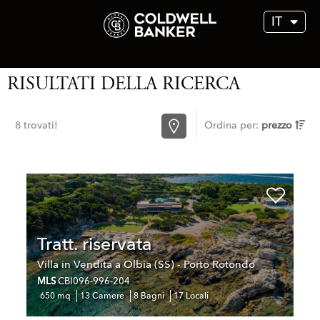
IT
RISULTATI DELLA RICERCA
8 trovati!
Ordina per:
prezzo
Tratt. riservata
Villa in Vendita a Olbia (SS) - Porto Rotondo
MLS
CBI096-996-204
650 mq
13 Camere
8 Bagni
17 Locali