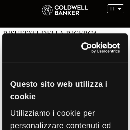
IT
RISULTATI DELLA RICERCA
1 trovati!
Ordina per:
prezzo
Questo sito web utilizza i
cookie
Tratt. riservata
Tenuta in Vendita a Cisternino (BR)
Utilizziamo i cookie per
MLS
CBI118-1842-301333
2.250 mq
60 Locali
personalizzare contenuti ed