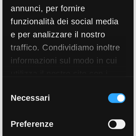
annunci, per fornire
funzionalità dei social media
e per analizzare il nostro
traffico. Condividiamo inoltre
informazioni sul modo in cui
utilizza il nostro sito con i
nostri partner che si
Selezione
del
Necessari
occupano di analisi dei dati
consenso
web, pubblicità e social
Preferenze
media, i quali potrebbero