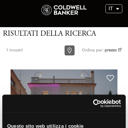
IT
RISULTATI DELLA RICERCA
1 trovati!
Ordina per:
prezzo
€ 2.900.000
Villa in Vendita a Anzio (RM)
MLS
CBI100-160-290809
450 mq
7 Camere
9 Bagni
9 Locali
Questo sito web utilizza i cookie